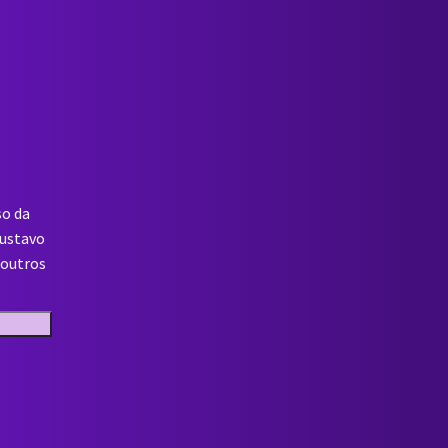
so da
Gustavo
 outros